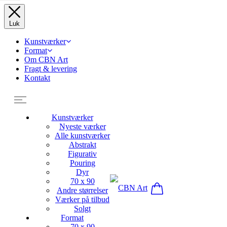
Luk
Kunstværker
Format
Om CBN Art
Fragt & levering
Kontakt
Kunstværker
Nyeste værker
Alle kunstværker
Abstrakt
Figurativ
Pouring
Dyr
70 x 90
Andre størrelser
Værker på tilbud
Solgt
Format
70 x 90